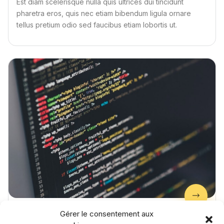
Est diam scelerisque nulla quis ultrices dui tincidunt
pharetra eros, quis nec etiam bibendum ligula ornare
tellus pretium odio sed faucibus etiam lobortis ut.
Gérer le consentement aux
Testing