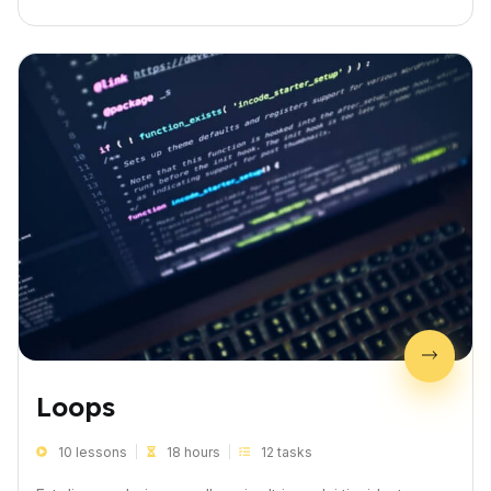
Loops
10 lessons
18 hours
12 tasks